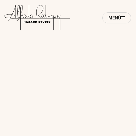
MENÚ
CONTACTO
MENÚ
CLOSE
ACCUEIL
CLOSE
CONTACTO
RÉALISATIONS
MÉTHODE
STUDIO
JOURNAL
PRESSE