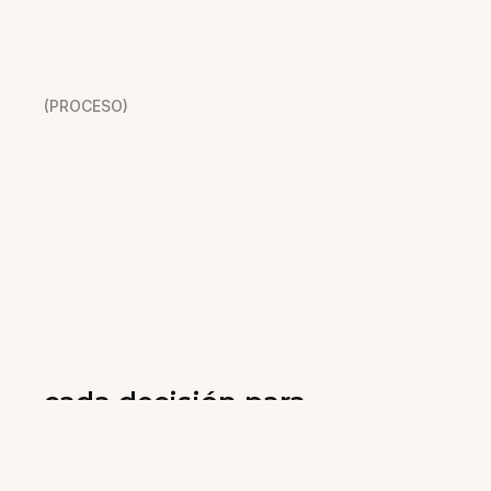
(PROCESO)
                Nuestra experiencia 
abarca todo el recorrido de
un proyecto, desde la 
concepción hasta la 
inauguración. Esta idea
inicial, fruto de la escucha a
nuestro cliente, acompaña
momento y acompañan
cada decisión para 
garantizar 