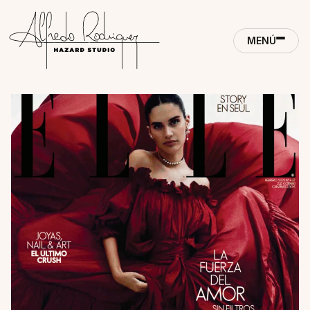
MENÚ
CONTACTO
MENÚ
CLOSE
ACCUEIL
CLOSE
CONTACTO
RÉALISATIONS
MÉTHODE
STUDIO
JOURNAL
PRESSE