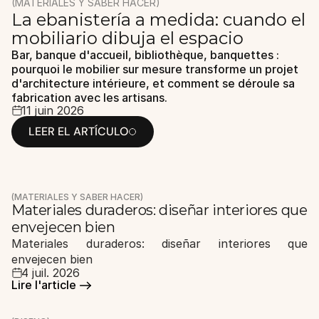
(MATERIALES Y SABER HACER)
La ebanistería a medida: cuando el 
mobiliario dibuja el espacio
FR
ES
EN
/
/
Bar, banque d'accueil, bibliothèque, banquettes : 
pourquoi le mobilier sur mesure transforme un projet 
d'architecture intérieure, et comment se déroule sa 
fabrication avec les artisans.
11 juin 2026
LEER EL ARTÍCULO
LEER EL ARTÍCULO
(MATERIALES Y SABER HACER)
Materiales duraderos: diseñar interiores que 
envejecen bien
Materiales duraderos: diseñar interiores que 
envejecen bien
4 juil. 2026
Lire l'article 
Lire l'article 