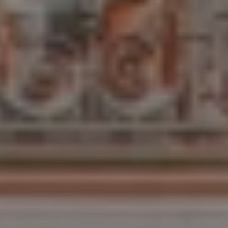
FR
ES
EN
/
/