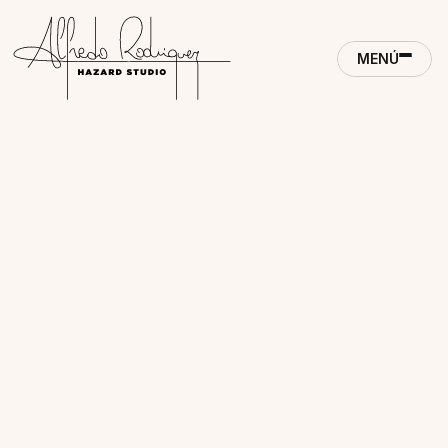
MENÚ
CONTACTO
MENÚ
CLOSE
ACCUEIL
CLOSE
CONTACTO
RÉALISATIONS
PROYECTOS
MÉTHODE
STUDIO
JOURNAL
PRESSE